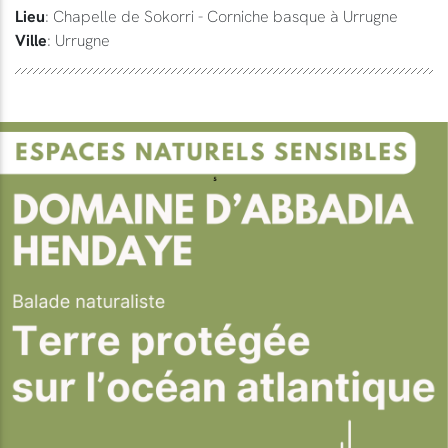
Lieu
: Chapelle de Sokorri - Corniche basque à Urrugne
Ville
: Urrugne