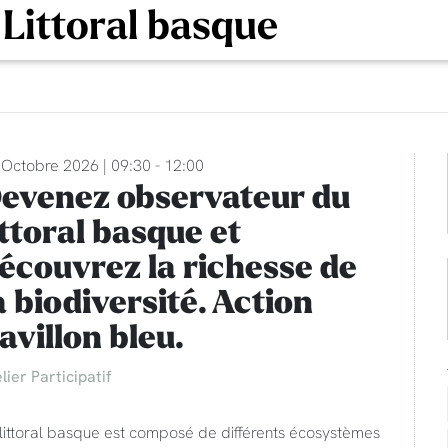
 Littoral basque
 Octobre 2026 | 09:30 - 12:00
evenez observateur du
ittoral basque et
écouvrez la richesse de
a biodiversité. Action
avillon bleu.
lier Participatif
 littoral basque est composé de différents écosystèmes