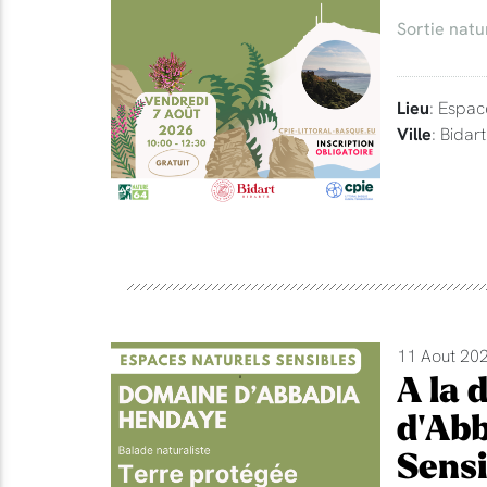
Sortie natu
Lieu
: Espac
Ville
: Bidart
11 Aout 202
A la 
d'Abb
Sensi