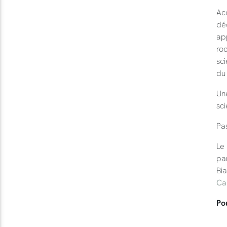
Ac
déc
ap
ro
sci
du
Une
sci
Pa
Le 
par
Bia
Ca
Po