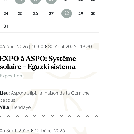
24
25
26
27
29
30
28
31
06 Aout 2026 | 10:00
30 Aout 2026 | 18:30
EXPO à ASPO: Système
solaire - Eguzki sistema
Exposition
Lieu
: Asporotstipi, la maison de la Corniche
basque
Ville
: Hendaye
05 Sept. 2026
12 Déce. 2026