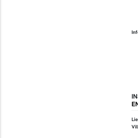
In
I
EN
Li
Vil