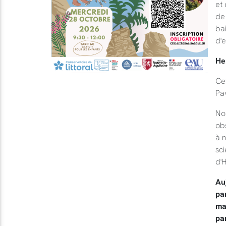
et 
de 
bai
d'e
He
Ce
Pav
No
ob
à n
sc
d'H
Auj
par
ma
par