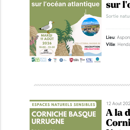
sur l
Sortie natu
Lieu
: Aspor
Ville
: Hend
12 Aout 202
A la 
Corni