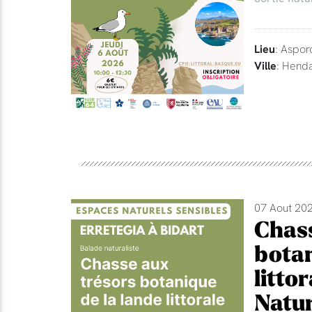
Lieu
: Aspor
Ville
: Hend
07 Aout 202
Chass
botan
litto
Natur