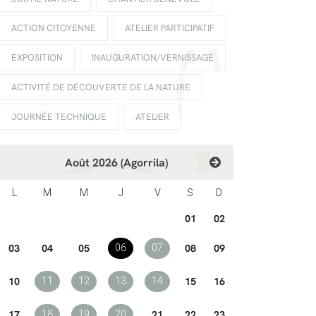
ACTION CITOYENNE
ATELIER PARTICIPATIF
EXPOSITION
INAUGURATION/VERNISSAGE
ACTIVITÉ DE DÉCOUVERTE DE LA NATURE
JOURNÉE TECHNIQUE
ATELIER
Août 2026 (Agorrila)
L
M
M
J
V
S
D
01
02
03
04
05
08
09
06
07
10
15
16
11
12
13
14
17
21
22
23
18
19
20