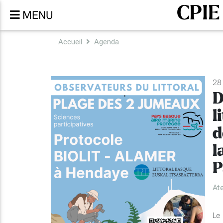
CPIE
MENU
Accueil
Agenda
28
D
l
d
l
P
Ate
Le