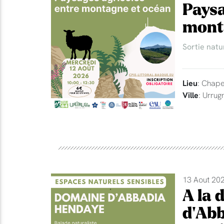
Paysa
mont
Sortie natu
Lieu
: Chape
Ville
: Urrug
13 Aout 202
A la 
d'Abb