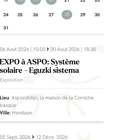
24
25
26
27
29
30
28
31
06 Aout 2026 | 10:00
30 Aout 2026 | 18:30
EXPO à ASPO: Système
solaire - Eguzki sistema
Exposition
Lieu
: Asporotstipi, la maison de la Corniche
basque
Ville
: Hendaye
05 Sept. 2026
12 Déce. 2026