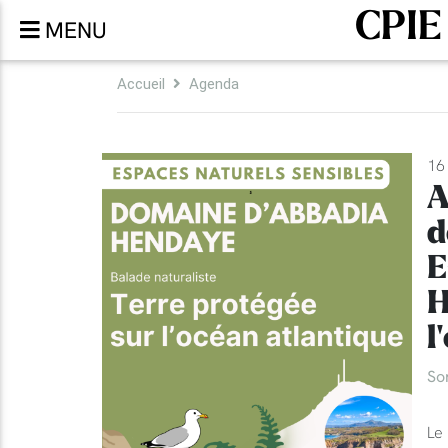
CPIE
MENU
Accueil
Agenda
16 
A
d
E
H
l
So
Le 