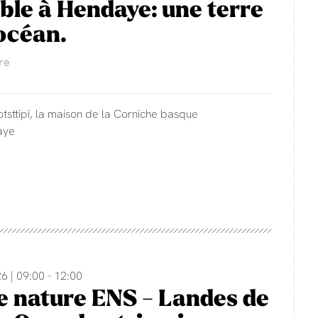
ble à Hendaye: une terre
'océan.
re
otsttipi, la maison de la Corniche basque
aye
6 | 09:00 - 12:00
e nature ENS - Landes de