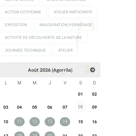
ACTION CITOYENNE
ATELIER PARTICIPATIF
EXPOSITION
INAUGURATION/VERNISSAGE
ACTIVITÉ DE DÉCOUVERTE DE LA NATURE
JOURNÉE TECHNIQUE
ATELIER
Août 2026 (Agorrila)
L
M
M
J
V
S
D
01
02
03
04
05
06
07
09
08
10
15
16
11
12
13
14
17
21
22
23
18
19
20