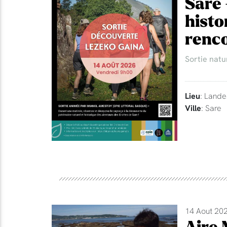
Sare 
histo
renco
Sortie natu
Lieu
: Lande
Ville
: Sare
14 Aout 202