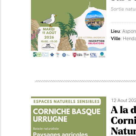
Sortie natu
Lieu
: Aspor
Ville
: Hend
12 Aout 202
A la 
Corni
Natur