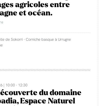
ges agricoles entre
agne et océan.
re
lle de Sokorri - Corniche basque à Urrugne
ne
6 | 10:00 - 12:30
découverte du domaine
adia, Espace Naturel