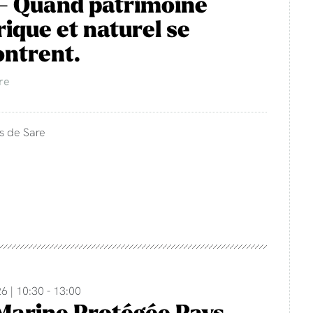
- Quand patrimoine
rique et naturel se
ntrent.
re
s de Sare
6 | 10:30 - 13:00