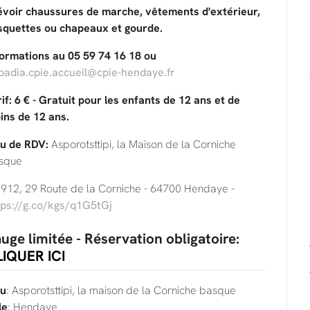
évoir chaussures de marche, vêtements d'extérieur,
squettes ou chapeaux et gourde.
formations au 05 59 74 16 18 ou
badia.cpie.accueil@cpie-hendaye.fr
if: 6 € - Gratuit pour les enfants de 12 ans et de
ins de 12 ans.
eu de RDV:
Asporotsttipi, la Maison de la Corniche
sque
912, 29 Route de la Corniche - 64700 Hendaye -
tps://g.co/kgs/q1G5tGj
uge limitée - Réservation obligatoire:
IQUER ICI
eu
: Asporotsttipi, la maison de la Corniche basque
le
: Hendaye