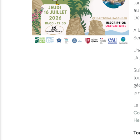
l'a
au 
Dé
A 
Sen
Une
l'A
Sui
tou
géo
em
Le
Co
He
Tou