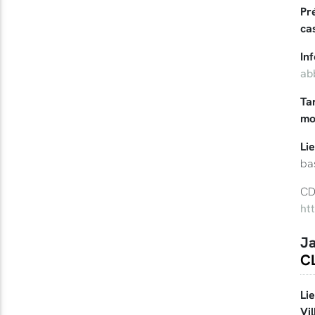
Pr
ca
In
ab
Tar
mo
Li
ba
CD
ht
Ja
CL
Li
Vil