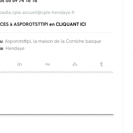
fos 05 59 74 16 18
badia.cpie.accueil@cpie-hendaye.fr
CES à ASPOROTSTTIPI
en CLIQUANT ICI
eu
: Asporotsttipi, la maison de la Corniche basque
le
: Hendaye