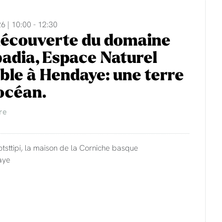
6 | 10:00 - 12:30
découverte du domaine
adia, Espace Naturel
ble à Hendaye: une terre
'océan.
re
otsttipi, la maison de la Corniche basque
aye