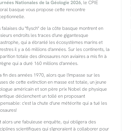
urnées Nationales de la Géologie 2026
, le CPIE
toral basque vous propose cette rencontre
eptionnelle.
 falaises du "flysch" de la côte basque montrent en
sieurs endroits les traces d'une gigantesque
tastrophe, qui a ébranlé les écosystèmes marins et
restres il y a 66 millions d'années. Sur les continents, la
parition totale des dinosaures non aviaires a mis fin à
règne qui a duré 160 millions d'années.
a fin des années 1970, alors que l'impasse sur les
ses de cette extinction en masse est totale, un jeune
ologue américain et son père prix Nobel de physique
antique déclenchent un tollé en proposant
mpensable: c'est la chute d'une météorite qui a tué les
osaures!
t alors une fabuleuse enquête, qui obligera des
ciplines scientifiques qui s'ignoraient à collaborer pour