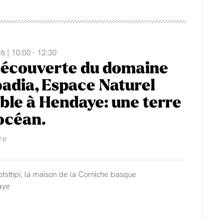
6 | 10:00 - 12:30
découverte du domaine
adia, Espace Naturel
ble à Hendaye: une terre
'océan.
re
otsttipi, la maison de la Corniche basque
aye