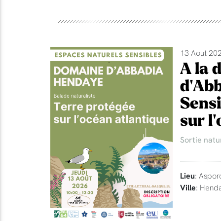
13 Aout 202
A la 
d'Abb
Sensi
sur l
Sortie natu
Lieu
: Aspor
Ville
: Hend