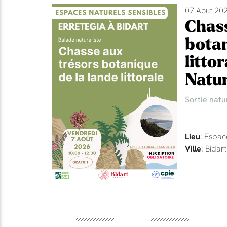
07 Aout 202
Chass
botan
litto
Natur
Sortie natu
Lieu
: Espac
Ville
: Bidart