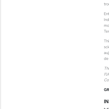
tro
En
Ind
mor
Te
Th
sci
auj
de 
Th
l'U
Co
GR
I