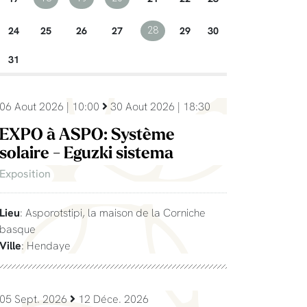
24
25
26
27
29
30
28
31
06 Aout 2026 | 10:00
30 Aout 2026 | 18:30
EXPO à ASPO: Système
solaire - Eguzki sistema
Exposition
Lieu
: Asporotstipi, la maison de la Corniche
basque
Ville
: Hendaye
05 Sept. 2026
12 Déce. 2026