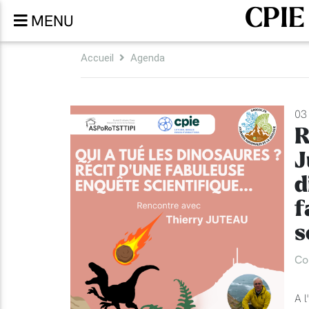
CPIE
MENU
Accueil
Agenda
03 
R
J
d
f
s
Co
A l