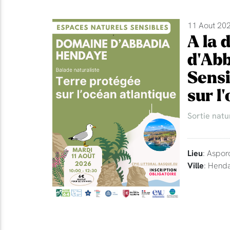
11 Aout 202
A la 
d'Abb
Sensi
sur l
Sortie natu
Lieu
: Aspor
Ville
: Hend