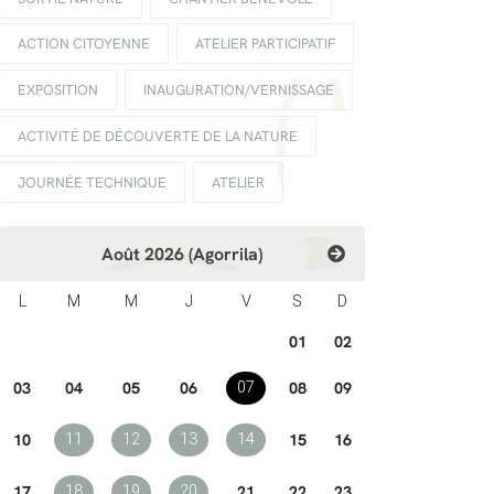
ACTION CITOYENNE
ATELIER PARTICIPATIF
EXPOSITION
INAUGURATION/VERNISSAGE
ACTIVITÉ DE DÉCOUVERTE DE LA NATURE
JOURNÉE TECHNIQUE
ATELIER
Août 2026 (Agorrila)
L
M
M
J
V
S
D
01
02
03
04
05
06
08
09
07
10
15
16
11
12
13
14
17
21
22
23
18
19
20