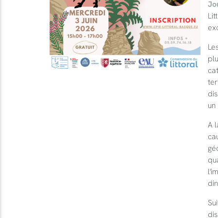
Jo
Lit
exc
Les
plu
ca
ter
dis
un 
A l
cau
gé
qu
l'i
din
Sui
dis