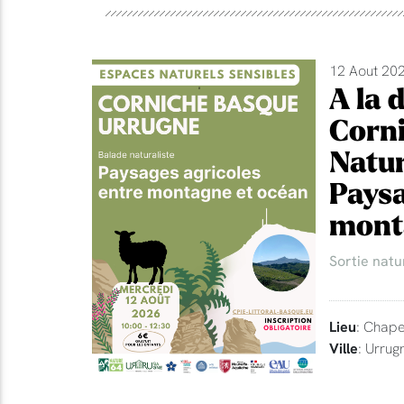
12 Aout 202
A la 
Corni
Natur
Paysa
mont
Sortie natu
Lieu
: Chape
Ville
: Urrug