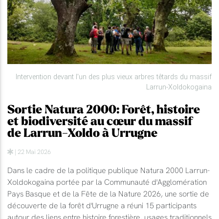
Intervention devant l'un des plus vieux arbres têtards du massif
Larrun-Xoldokogaina
Sortie Natura 2000: Forêt, histoire
et biodiversité au cœur du massif
de Larrun-Xoldo à Urrugne
| 22 Mai 2026
Dans le cadre de la politique publique Natura 2000 Larrun-
Xoldokogaina portée par la Communauté d'Agglomération
Pays Basque et de la Fête de la Nature 2026, une sortie de
découverte de la forêt d'Urrugne a réuni 15 participants
autour des liens entre histoire forestière, usages traditionnels