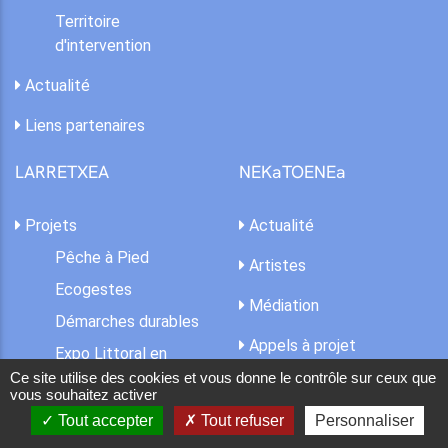
Territoire
d'intervention
Actualité
Liens partenaires
LARRETXEA
NEKaTOENEa
Projets
Actualité
Pêche à Pied
Artistes
Ecogestes
Médiation
Démarches durables
Appels à projet
Expo Littoral en
mouvement
Ce site utilise des cookies et vous donne le contrôle sur ceux que
A propos
vous souhaitez activer
Climat, risque,
Info pratiques
Tout accepter
Tout refuser
Personnaliser
adaptation