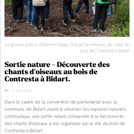
Le groupe autour d'Etienne Legay, chargé de mission, au cœur du
bois de Contresta à Bidart
Sortie nature - Découverte des
chants d'oiseaux au bois de
Contresta à Bidart.
| 15 Avril 2026
Dans le cadre de la convention de partenariat avec la
commune de Bidart visant à valoriser les espaces naturels
communaux, une sortie nature consacrée à la découverte
des chants d'oiseaux a été organisée sur le site du bois de
Contresta à Bidart