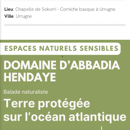
Lieu
: Chapelle de Sokorri - Corniche basque à Urrugne
Ville
: Urrugne