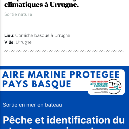
climatiques à Urrugne.
Sortie nature
Lieu
: Corniche basque à Urrugne
Ville
: Urrugne