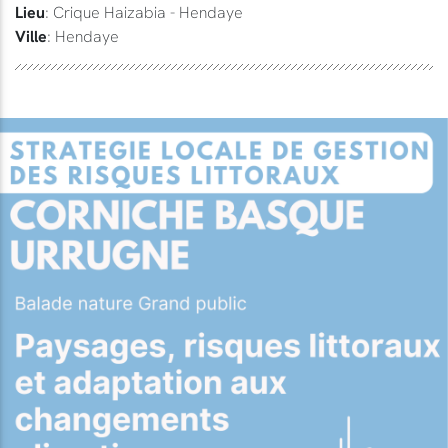
Lieu
: Crique Haizabia - Hendaye
Ville
: Hendaye