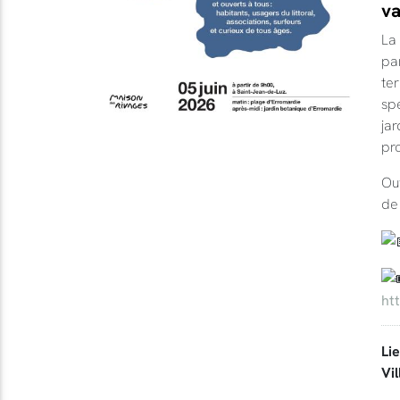
va
La 
par
ter
spé
jar
pro
Ouv
de
ht
Li
Vil