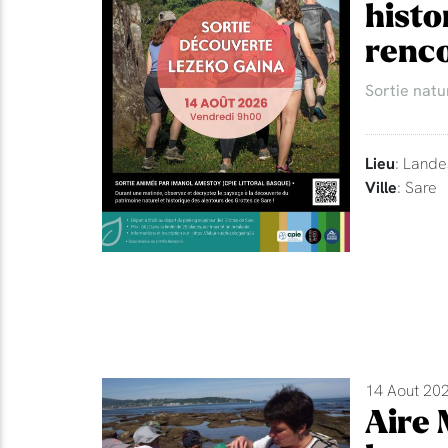
histo
renco
Sortie natu
Lieu
: Lande
Ville
: Sare
14 Aout 202
Aire 