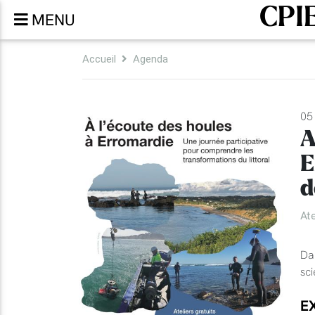
CPIE
MENU
Accueil
Agenda
05 
A
E
d
Ate
Da
sci
EX