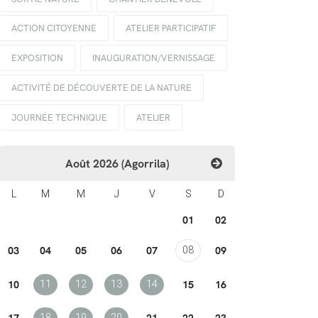
ACTION CITOYENNE
ATELIER PARTICIPATIF
EXPOSITION
INAUGURATION/VERNISSAGE
ACTIVITÉ DE DÉCOUVERTE DE LA NATURE
JOURNÉE TECHNIQUE
ATELIER
Août 2026 (Agorrila)
L
M
M
J
V
S
D
01
02
03
04
05
06
07
09
08
10
15
16
11
12
13
14
17
21
22
23
18
19
20