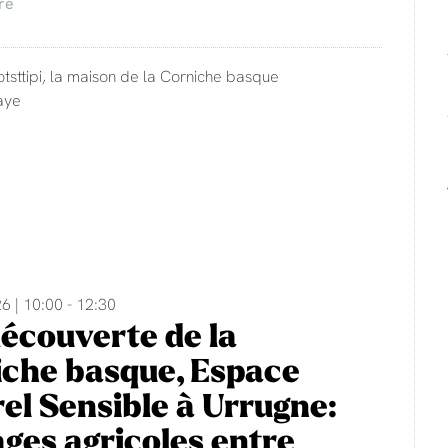
re
otsttipi, la maison de la Corniche basque
aye
6 | 10:00 - 12:30
découverte de la
che basque, Espace
el Sensible à Urrugne:
ges agricoles entre