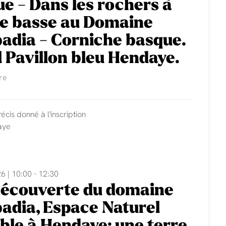
e - Dans les rochers à
e basse au Domaine
adia - Corniche basque.
 Pavillon bleu Hendaye.
re
récis donné à l'inscription
aye
6 | 10:00 - 12:30
découverte du domaine
adia, Espace Naturel
ble à Hendaye: une terre