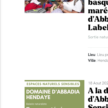
basqu
maré
d'Abb
Label
Sortie natu
Lieu
: Lieu p
Ville
: Hend
18 Aout 202
A la 
d'Abb
Sensi