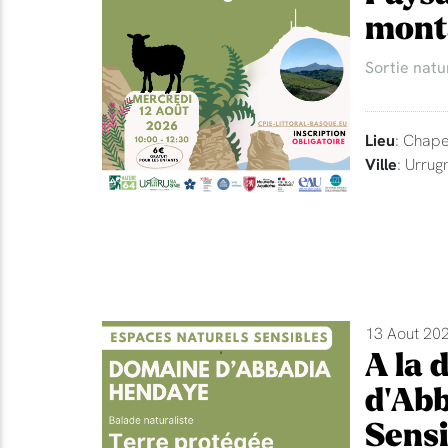
mont
Sortie natu
Lieu
: Chape
Ville
: Urrug
13 Aout 202
A la 
d'Abb
Sensi