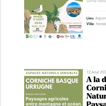
Sortie natu
Lieu
: Aspor
Ville
: Hend
12 Aout 202
A la 
Corni
Natur
Paysa