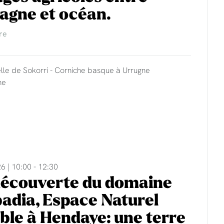
agne et océan.
re
lle de Sokorri - Corniche basque à Urrugne
ne
6 | 10:00 - 12:30
découverte du domaine
adia, Espace Naturel
ble à Hendaye: une terre