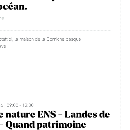
'océan.
re
otsttipi, la maison de la Corniche basque
aye
6 | 09:00 - 12:00
e nature ENS - Landes de
- Quand patrimoine