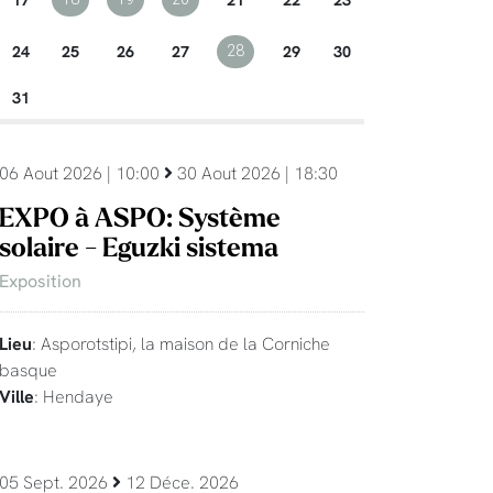
24
25
26
27
29
30
28
31
06 Aout 2026 | 10:00
30 Aout 2026 | 18:30
EXPO à ASPO: Système
solaire - Eguzki sistema
Exposition
Lieu
: Asporotstipi, la maison de la Corniche
basque
Ville
: Hendaye
05 Sept. 2026
12 Déce. 2026