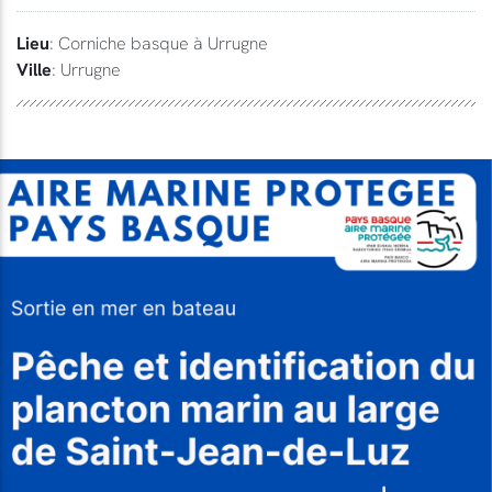
Lieu
: Corniche basque à Urrugne
Ville
: Urrugne