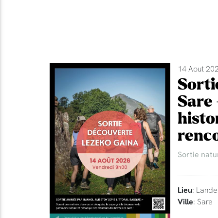
14 Aout 202
Sorti
Sare 
histo
renco
Sortie natu
Lieu
: Lande
Ville
: Sare