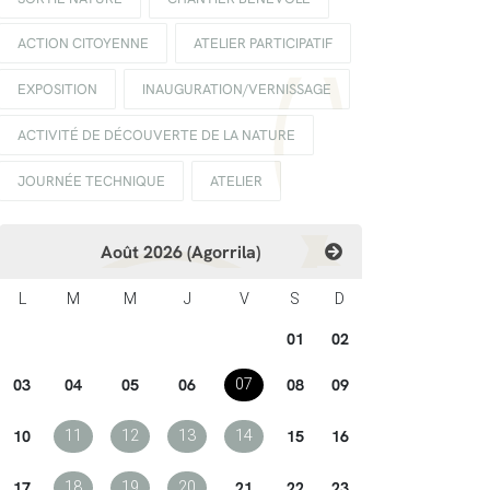
ACTION CITOYENNE
ATELIER PARTICIPATIF
EXPOSITION
INAUGURATION/VERNISSAGE
ACTIVITÉ DE DÉCOUVERTE DE LA NATURE
JOURNÉE TECHNIQUE
ATELIER
Août 2026 (Agorrila)
L
M
M
J
V
S
D
01
02
03
04
05
06
08
09
07
10
15
16
11
12
13
14
17
21
22
23
18
19
20