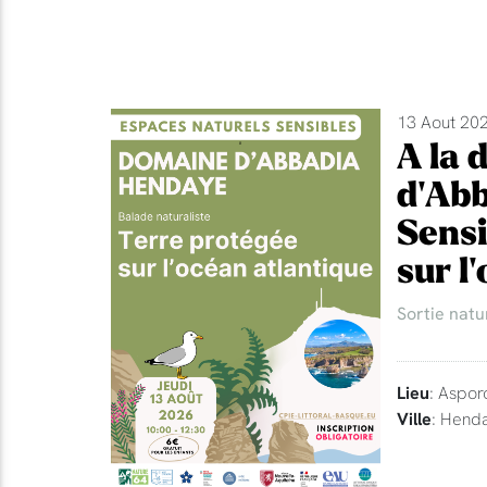
13 Aout 202
A la 
d'Abb
Sensi
sur l
Sortie natu
Lieu
: Aspor
Ville
: Hend