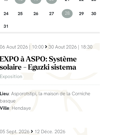
24
25
26
27
29
30
28
31
06 Aout 2026 | 10:00
30 Aout 2026 | 18:30
EXPO à ASPO: Système
solaire - Eguzki sistema
Exposition
Lieu
: Asporotstipi, la maison de la Corniche
basque
Ville
: Hendaye
05 Sept. 2026
12 Déce. 2026