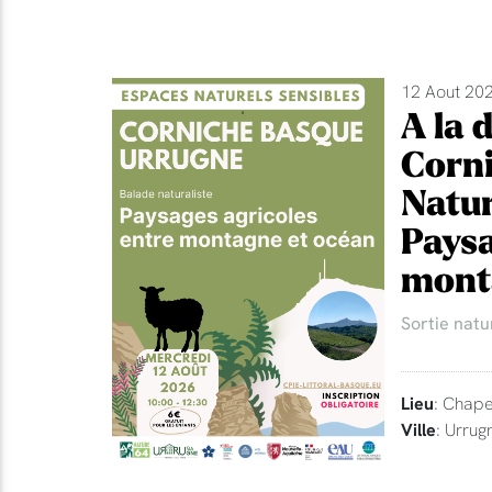
12 Aout 202
A la 
Corni
Natur
Paysa
mont
Sortie natu
Lieu
: Chape
Ville
: Urrug