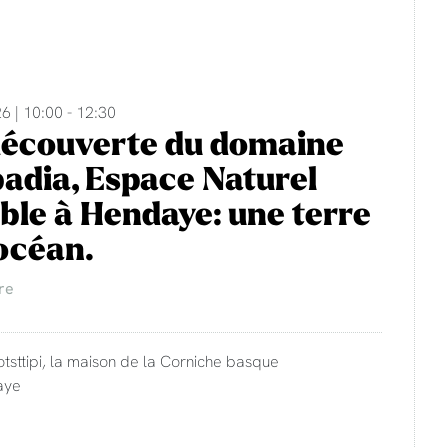
6 | 10:00 - 12:30
découverte du domaine
adia, Espace Naturel
ble à Hendaye: une terre
'océan.
re
otsttipi, la maison de la Corniche basque
aye