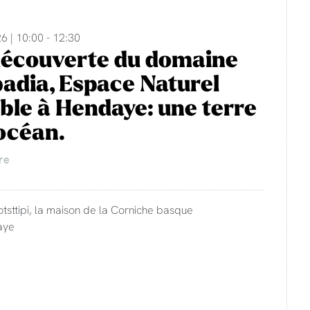
6 | 10:00 - 12:30
découverte du domaine
adia, Espace Naturel
ble à Hendaye: une terre
'océan.
re
otsttipi, la maison de la Corniche basque
aye