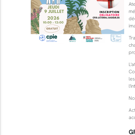
Ate
mél
déc
ima
Tra
ch
pro
L'a
Co
les
l'i
Nou
Act
ac
G