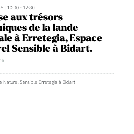
6 | 10:00 - 12:30
e aux trésors
iques de la lande
rale à Erretegia, Espace
el Sensible à Bidart.
re
e Naturel Sensible Erretegia à Bidart