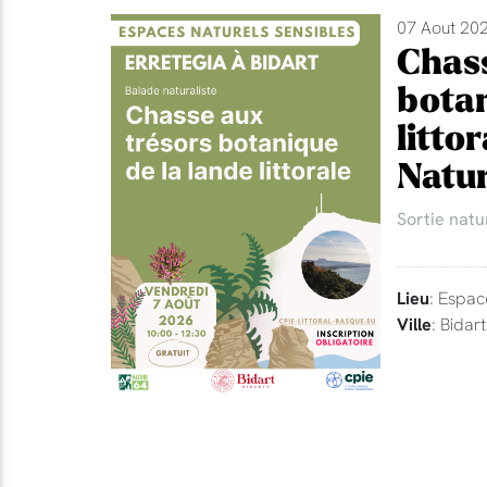
07 Aout 202
Chass
botan
litto
Natur
Sortie natu
Lieu
: Espac
Ville
: Bidart