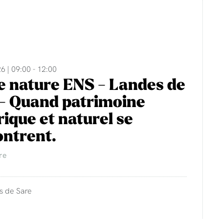
6 | 09:00 - 12:00
e nature ENS - Landes de
- Quand patrimoine
rique et naturel se
ntrent.
re
s de Sare