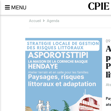
CPIE
MENU
Accueil
Agenda
09 
A
p
P
l
Ate
Pa
ate