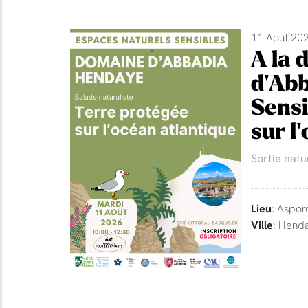
11 Aout 202
A la 
d'Abb
Sensi
sur l
Sortie natu
Lieu
: Aspor
Ville
: Hend