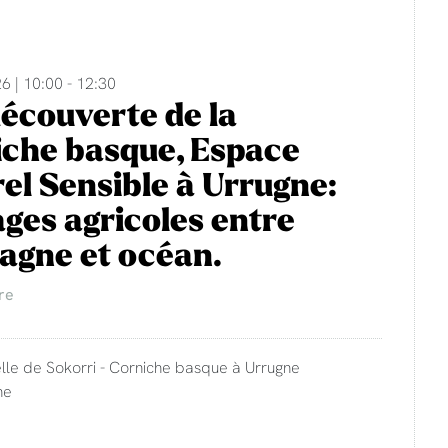
6 | 10:00 - 12:30
découverte de la
che basque, Espace
el Sensible à Urrugne:
ges agricoles entre
agne et océan.
re
lle de Sokorri - Corniche basque à Urrugne
ne