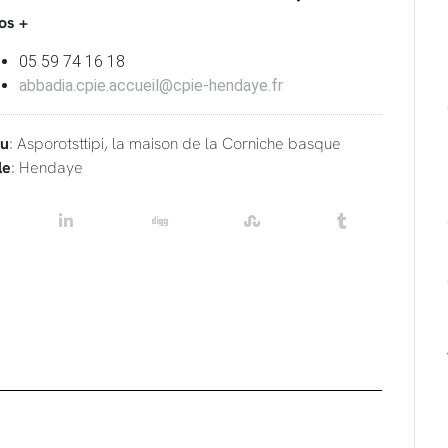
os +
05 59 74 16 18
abbadia.cpie.accueil@cpie-hendaye.fr
eu
: Asporotsttipi, la maison de la Corniche basque
le
: Hendaye