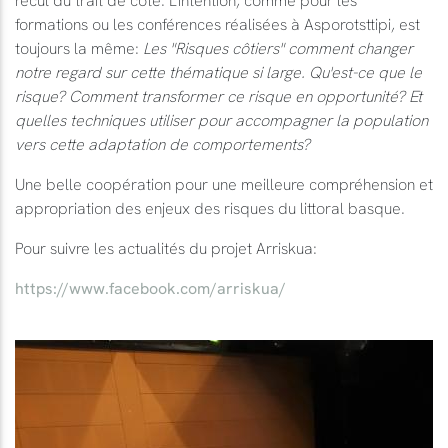
recul du trait de côte. L'intention, comme pour les
formations ou les conférences réalisées à Asporotsttipi, est
toujours la même:
Les "Risques côtiers" comment changer
notre regard sur cette thématique si large. Qu'est-ce que le
risque? Comment transformer ce risque en opportunité? Et
quelles techniques utiliser pour accompagner la population
vers cette adaptation de comportements?
Une belle coopération pour une meilleure compréhension et
appropriation des enjeux des risques du littoral basque.
Pour suivre les actualités du projet Arriskua:
https://www.facebook.com/arriskua/