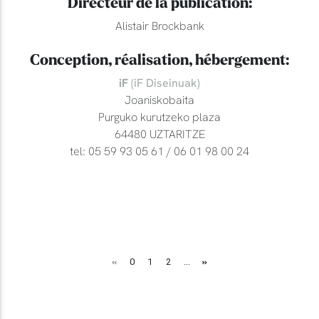
Directeur de la publication:
Alistair Brockbank
Conception, réalisation, hébergement:
iF
(iF Diseinuak)
Joaniskobaita
Purguko kurutzeko plaza
64480 UZTARITZE
tel: 05 59 93 05 61 / 06 01 98 00 24
«
»
0
1
2
...