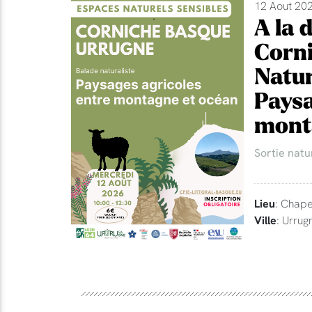
12 Aout 202
A la 
Corni
Natur
Paysa
mont
Sortie natu
Lieu
: Chape
Ville
: Urrug