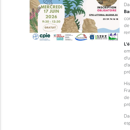
Da
Ba
co
de 
ren
L'
emb
d'u
d'a
pr
Hi
Fra
de 
pr
Da
esp