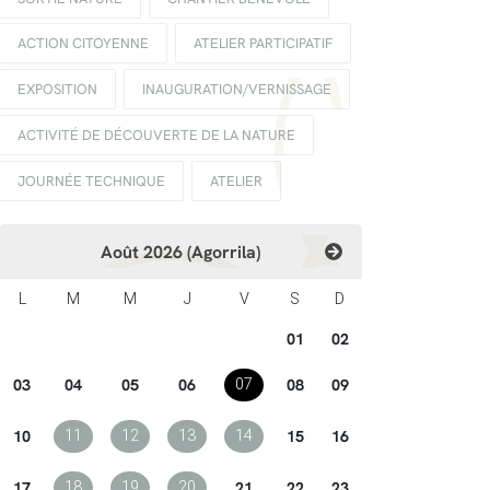
ACTION CITOYENNE
ATELIER PARTICIPATIF
EXPOSITION
INAUGURATION/VERNISSAGE
ACTIVITÉ DE DÉCOUVERTE DE LA NATURE
JOURNÉE TECHNIQUE
ATELIER
Août 2026 (Agorrila)
L
M
M
J
V
S
D
01
02
03
04
05
06
08
09
07
10
15
16
11
12
13
14
17
21
22
23
18
19
20