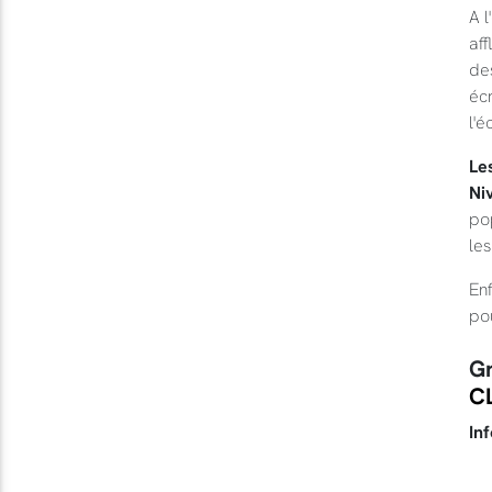
A l
aff
des
écr
l'é
Le
Ni
po
les
Enf
po
Gr
C
Inf