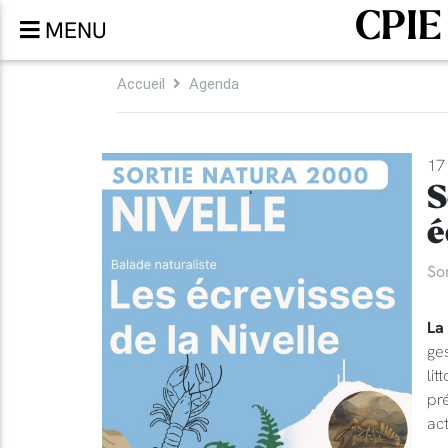
CPIE
MENU
Accueil
Agenda
17 
S
é
So
La
ges
lit
pr
act