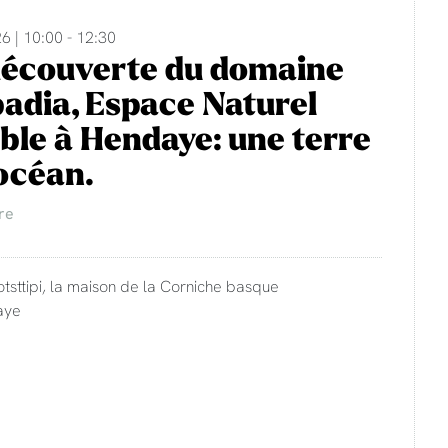
6 | 10:00 - 12:30
découverte du domaine
adia, Espace Naturel
ble à Hendaye: une terre
'océan.
re
otsttipi, la maison de la Corniche basque
aye