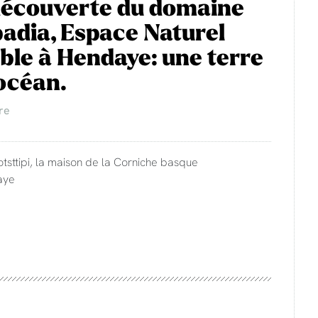
découverte du domaine
adia, Espace Naturel
ble à Hendaye: une terre
'océan.
re
otsttipi, la maison de la Corniche basque
aye