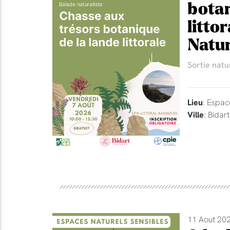
botan
litto
Natur
Sortie natu
Lieu
: Espac
Ville
: Bidart
11 Aout 202