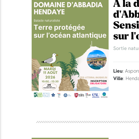
A la 
d'Abb
Sensi
sur l
Sortie natu
Lieu
: Aspor
Ville
: Hend