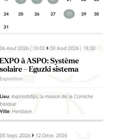
24
25
26
27
29
30
28
31
06 Aout 2026 | 10:00
30 Aout 2026 | 18:30
EXPO à ASPO: Système
solaire - Eguzki sistema
Exposition
Lieu
: Asporotstipi, la maison de la Corniche
basque
Ville
: Hendaye
05 Sept. 2026
12 Déce. 2026