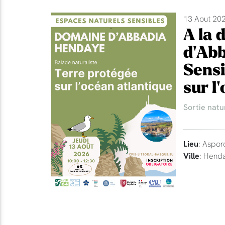
13 Aout 202
A la 
d'Abb
Sensi
sur l
Sortie natu
Lieu
: Aspor
Ville
: Hend