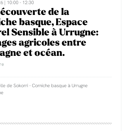
6 | 10:00 - 12:30
découverte de la
che basque, Espace
el Sensible à Urrugne:
ges agricoles entre
agne et océan.
re
lle de Sokorri - Corniche basque à Urrugne
ne