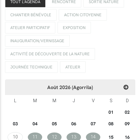
TOUT L'AGENDA
RENCONTRE
SORTIE NATURE
CHANTIER BÉNÉVOLE
ACTION CITOYENNE
ATELIER PARTICIPATIF
EXPOSITION
INAUGURATION/VERNISSAGE
ACTIVITÉ DE DÉCOUVERTE DE LA NATURE
JOURNÉE TECHNIQUE
ATELIER
Août 2026 (Agorrila)
L
M
M
J
V
S
D
01
02
03
04
05
06
07
08
09
15
16
10
11
12
13
14