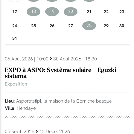
17
21
22
23
18
19
20
24
25
26
27
29
30
28
31
06 Aout 2026 | 10:00
30 Aout 2026 | 18:30
EXPO à ASPO: Système solaire - Eguzki
sistema
Exposition
Lieu
: Asporotstipi, la maison de la Corniche basque
Ville
: Hendaye
05 Sept. 2026
12 Déce. 2026