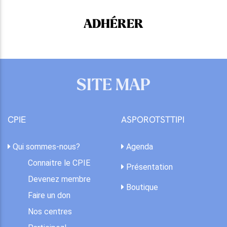
ADHÉRER
SITE MAP
CPIE
ASPOROTSTTIPI
Qui sommes-nous?
Agenda
Connaitre le CPIE
Présentation
Devenez membre
Boutique
Faire un don
Nos centres