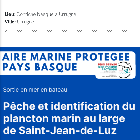
Lieu
: Corniche basque à Urrugne
Ville
: Urrugne