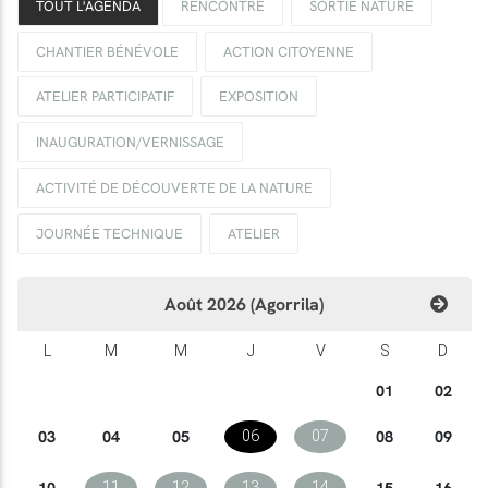
TOUT L'AGENDA
RENCONTRE
SORTIE NATURE
CHANTIER BÉNÉVOLE
ACTION CITOYENNE
ATELIER PARTICIPATIF
EXPOSITION
INAUGURATION/VERNISSAGE
ACTIVITÉ DE DÉCOUVERTE DE LA NATURE
JOURNÉE TECHNIQUE
ATELIER
Août 2026 (Agorrila)
L
M
M
J
V
S
D
01
02
03
04
05
08
09
06
07
10
15
16
11
12
13
14