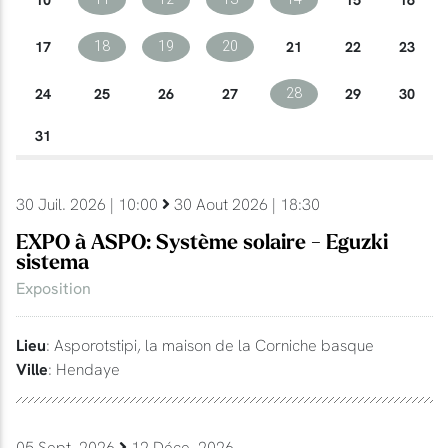
17
21
22
23
18
19
20
24
25
26
27
29
30
28
31
30 Juil. 2026 | 10:00
30 Aout 2026 | 18:30
EXPO à ASPO: Système solaire - Eguzki
sistema
Exposition
Lieu
: Asporotstipi, la maison de la Corniche basque
Ville
: Hendaye
05 Sept. 2026
12 Déce. 2026