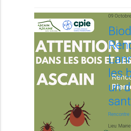
09 Octobre
Biod
Renc
Lann
les 
un d
sant
Rencontre
Lieu
: Mairi