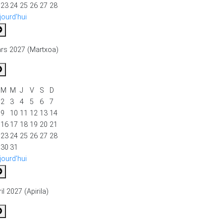
23
24
25
26
27
28
jourd'hui
rs 2027 (Martxoa)
M
M
J
V
S
D
2
3
4
5
6
7
9
10
11
12
13
14
16
17
18
19
20
21
23
24
25
26
27
28
30
31
jourd'hui
il 2027 (Apirila)