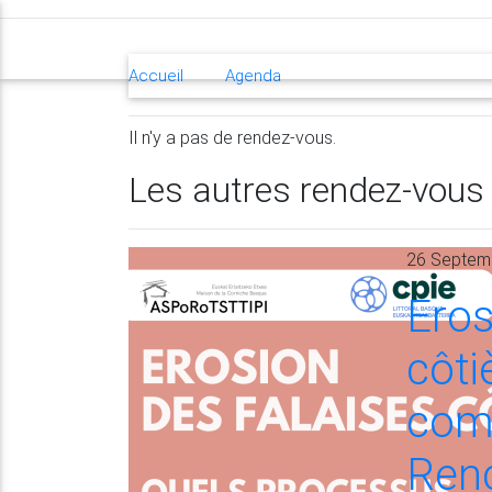
MENU
Accueil
Agenda
Rencontre
Il n'y a pas de rendez-vous.
Les autres rendez-vous
26 Septemb
Eros
côti
comp
Renc