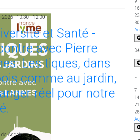
9
16
23
 2026 | 10:30 - 12:00
30
iversité et Santé -
Au
ontre avec Pierre
Dé
es: Les tiques, dans
bois comme au jardin,
L
anger réel pour notre
7
14
é.
21
28
Au
e de Ascain
Ja