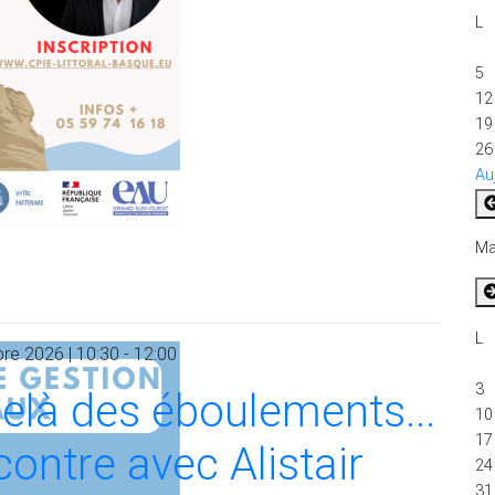
L
5
12
19
26
Au
Ma
L
e 2026 | 10:30 - 12:00
3
elà des éboulements...
10
17
ontre avec Alistair
24
31