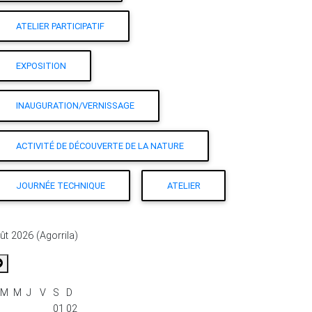
ATELIER PARTICIPATIF
EXPOSITION
INAUGURATION/VERNISSAGE
ACTIVITÉ DE DÉCOUVERTE DE LA NATURE
JOURNÉE TECHNIQUE
ATELIER
ût 2026 (Agorrila)
M
M
J
V
S
D
01
02