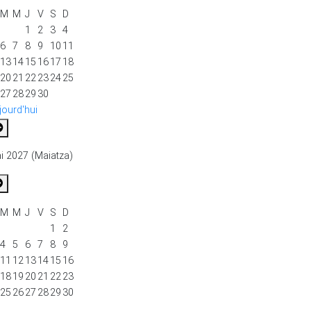
M
M
J
V
S
D
1
2
3
4
6
7
8
9
10
11
13
14
15
16
17
18
20
21
22
23
24
25
27
28
29
30
jourd'hui
i 2027 (Maiatza)
M
M
J
V
S
D
1
2
4
5
6
7
8
9
11
12
13
14
15
16
18
19
20
21
22
23
25
26
27
28
29
30