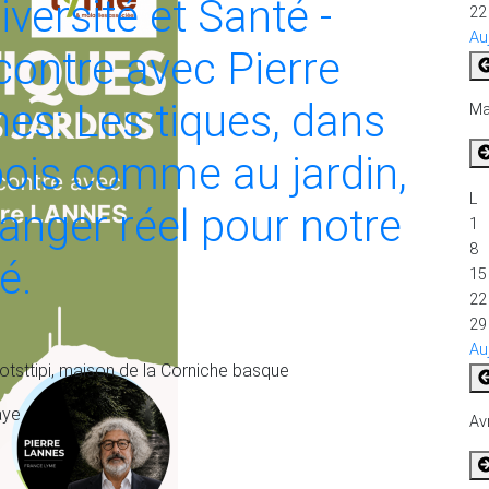
iversité et Santé -
22
Au
ontre avec Pierre
es: Les tiques, dans
Ma
bois comme au jardin,
L
anger réel pour notre
1
8
é.
15
22
29
Au
otsttipi, maison de la Corniche basque
aye
Avr