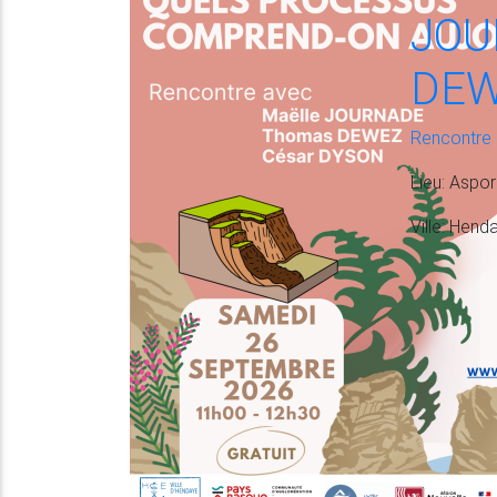
JOU
DEW
Rencontre
Lieu
: Aspor
Ville
: Hend