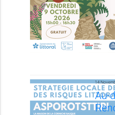
14 Novembr
Au-d
Renc