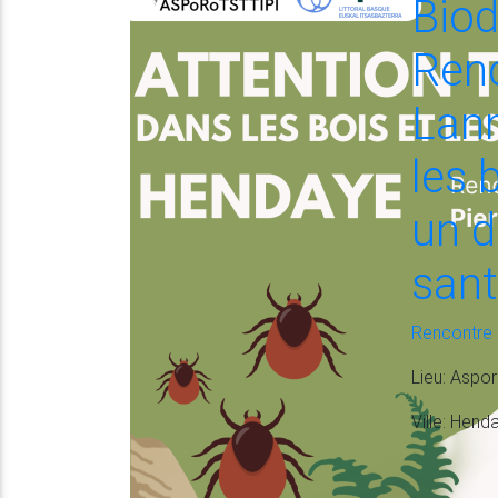
Biod
Renc
Lann
les 
un d
sant
Rencontre
Lieu
: Aspor
Ville
: Hend