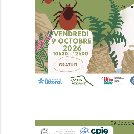
Ville
: Ascai
09 Octobre