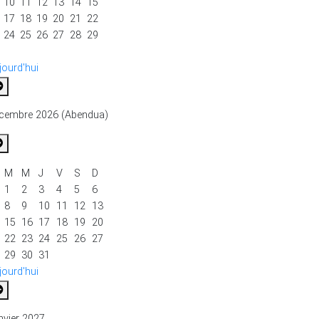
10
11
12
13
14
15
17
18
19
20
21
22
24
25
26
27
28
29
jourd'hui
cembre 2026 (Abendua)
M
M
J
V
S
D
1
2
3
4
5
6
8
9
10
11
12
13
15
16
17
18
19
20
22
23
24
25
26
27
29
30
31
jourd'hui
nvier 2027