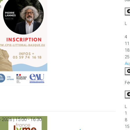
n
L
4
11
18
25
Au
Fé
L
1
 2026 | 15:00 - 16:30
8
15