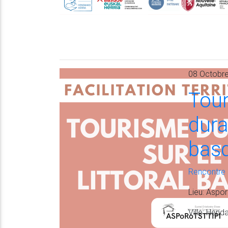
08 Octobre
Tour
dura
bas
Rencontre
Lieu
: Aspor
Ville
: Hend