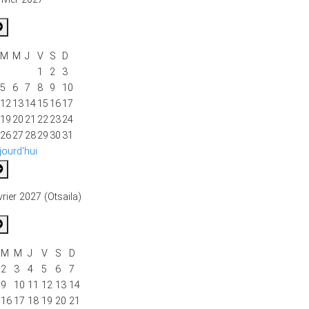
M
M
J
V
S
D
1
2
3
5
6
7
8
9
10
12
13
14
15
16
17
19
20
21
22
23
24
26
27
28
29
30
31
jourd'hui
vrier 2027 (Otsaila)
M
M
J
V
S
D
2
3
4
5
6
7
9
10
11
12
13
14
16
17
18
19
20
21