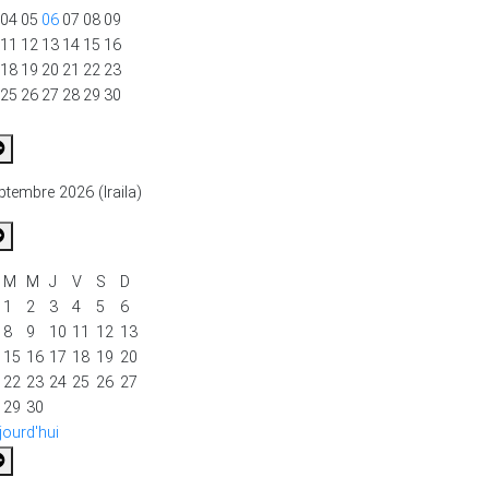
04
05
06
07
08
09
11
12
13
14
15
16
18
19
20
21
22
23
25
26
27
28
29
30
ptembre 2026 (Iraila)
M
M
J
V
S
D
1
2
3
4
5
6
8
9
10
11
12
13
15
16
17
18
19
20
22
23
24
25
26
27
29
30
jourd'hui