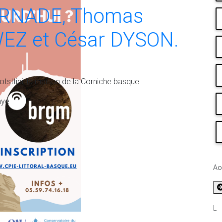
RNADE, Thomas
EZ et César DYSON.
otsttipi, la maison de la Corniche basque
aye
Ao
L