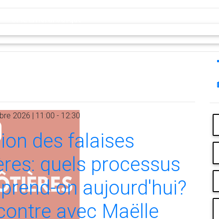
CPIE Littoral basque
re 2026 | 11:00 - 12:30
ion des falaises
ères: quels processus
rend-on aujourd'hui?
ontre avec Maëlle