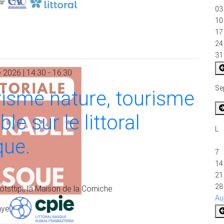
03
10
17
24
31
 2026 | 14:30 - 16:30
Se
isme nature, tourisme
ble sur le littoral
L
que.
7
14
21
28
otsttipi, la Maison de la Corniche
Au
aye