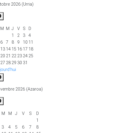
tobre 2026 (Urria)
M
M
J
V
S
D
1
2
3
4
6
7
8
9
10
11
13
14
15
16
17
18
20
21
22
23
24
25
27
28
29
30
31
jourd'hui
vembre 2026 (Azaroa)
M
M
J
V
S
D
1
3
4
5
6
7
8