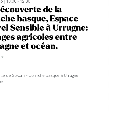
6 | 10:00 - 12:30
découverte de la
che basque, Espace
el Sensible à Urrugne:
ges agricoles entre
agne et océan.
re
lle de Sokorri - Corniche basque à Urrugne
ne