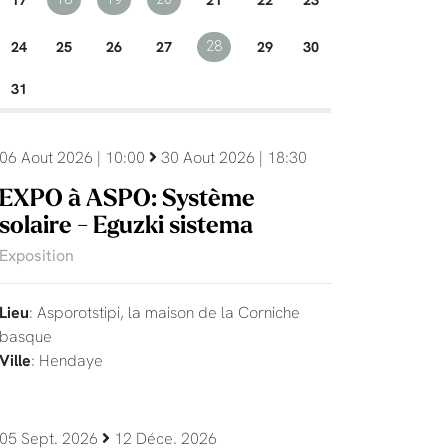
24
25
26
27
29
30
28
31
06 Aout 2026 | 10:00
30 Aout 2026 | 18:30
EXPO à ASPO: Système
solaire - Eguzki sistema
Exposition
Lieu
: Asporotstipi, la maison de la Corniche
basque
Ville
: Hendaye
05 Sept. 2026
12 Déce. 2026