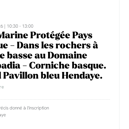
6 | 10:30 - 13:00
Marine Protégée Pays
e - Dans les rochers à
e basse au Domaine
adia - Corniche basque.
 Pavillon bleu Hendaye.
re
récis donné à l'inscription
aye