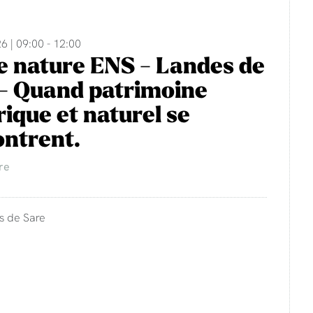
6 | 09:00 - 12:00
e nature ENS - Landes de
- Quand patrimoine
rique et naturel se
ntrent.
re
s de Sare