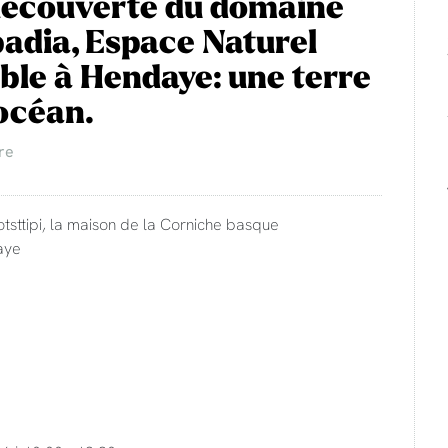
découverte du domaine
adia, Espace Naturel
ble à Hendaye: une terre
'océan.
re
otsttipi, la maison de la Corniche basque
aye