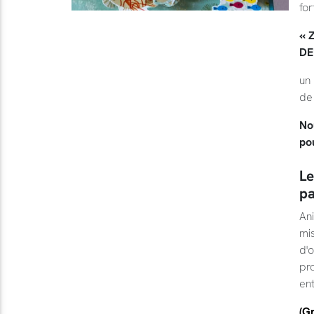
for
« 
DEU
un
de 
Nou
pou
Le
pa
Ani
mi
d'o
pro
ent
(Gr