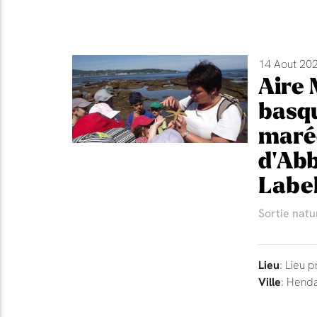
14 Aout 202
Aire 
basqu
maré
d'Abb
Label
Sortie natu
Lieu
: Lieu p
Ville
: Hend