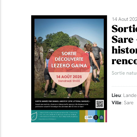
14 Aout 202
Sorti
Sare 
histo
renco
Sortie natu
Lieu
: Lande
Ville
: Sare