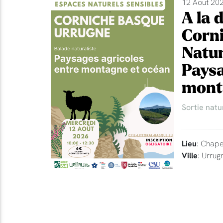
12 Aout 202
A la 
Corni
Natur
Paysa
mont
Sortie natu
Lieu
: Chape
Ville
: Urrug