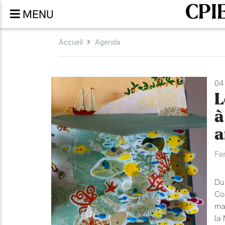
CPIE
MENU
Accueil
Agenda
04
L
à
a
Fa
Du 
Con
mar
la