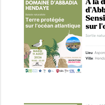
A la 
d'Abb
Sensi
sur l
Sortie natu
Lieu
: Aspor
Ville
: Hend