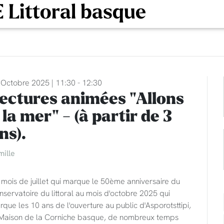
 Littoral basque
 Octobre 2025 | 11:30 - 12:30
ectures animées "Allons
 la mer" - (à partir de 3
ns).
mille
mois de juillet qui marque le 50ème anniversaire du
servatoire du littoral au mois d'octobre 2025 qui
que les 10 ans de l'ouverture au public d'Asporotsttipi,
 Maison de la Corniche basque, de nombreux temps