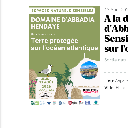
13 Aout 202
A la 
d'Abb
Sensi
sur l
Sortie natu
Lieu
: Aspor
Ville
: Hend