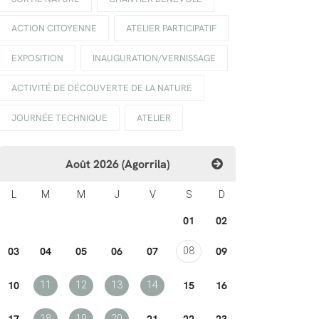
ACTION CITOYENNE
ATELIER PARTICIPATIF
EXPOSITION
INAUGURATION/VERNISSAGE
ACTIVITÉ DE DÉCOUVERTE DE LA NATURE
JOURNÉE TECHNIQUE
ATELIER
Août 2026 (Agorrila)
L
M
M
J
V
S
D
01
02
03
04
05
06
07
09
08
10
15
16
11
12
13
14
17
21
22
23
18
19
20