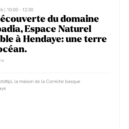
6 | 10:00 - 12:30
découverte du domaine
adia, Espace Naturel
ble à Hendaye: une terre
'océan.
re
otsttipi, la maison de la Corniche basque
aye