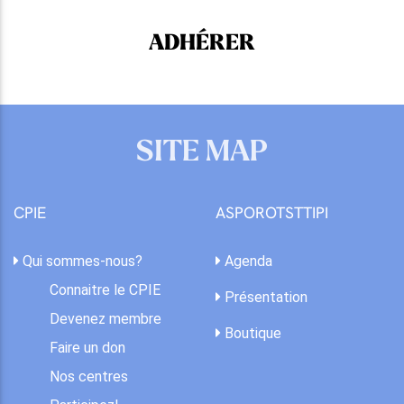
ADHÉRER
SITE MAP
CPIE
ASPOROTSTTIPI
Qui sommes-nous?
Agenda
Connaitre le CPIE
Présentation
Devenez membre
Boutique
Faire un don
Nos centres