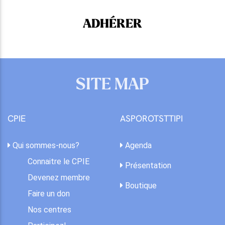
ADHÉRER
SITE MAP
CPIE
ASPOROTSTTIPI
Qui sommes-nous?
Agenda
Connaitre le CPIE
Présentation
Devenez membre
Boutique
Faire un don
Nos centres