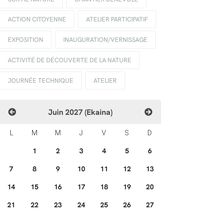
ACTION CITOYENNE
ATELIER PARTICIPATIF
EXPOSITION
INAUGURATION/VERNISSAGE
ACTIVITÉ DE DÉCOUVERTE DE LA NATURE
JOURNÉE TECHNIQUE
ATELIER
Juin 2027 (Ekaina)
L
M
M
J
V
S
D
1
2
3
4
5
6
7
8
9
10
11
12
13
14
15
16
17
18
19
20
21
22
23
24
25
26
27