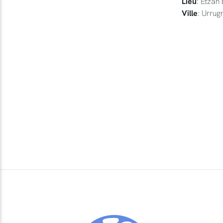
Lieu
: Etzan
Ville
: Urrug