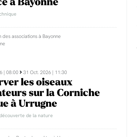
ce à Bayonne
chnique
n des associations à Bayonne
nne
6 | 08:00
31 Oct. 2026 | 11:30
ver les oiseaux
teurs sur la Corniche
ue à Urrugne
 découverte de la nature