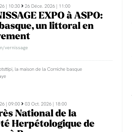
26 | 10:30
26 Déce. 2026 | 11:00
ISSAGE EXPO à ASPO:
basque, un littoral en
ement
on/vernissage
otsttipi, la maison de la Corniche basque
aye
26 | 09:00
03 Oct. 2026 | 18:00
ès National de la
té Herpétologique de