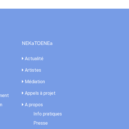
NEKaTOENEa
Actualité
Artistes
Médiation
Appels à projet
ement
on
A propos
Info pratiques
Presse