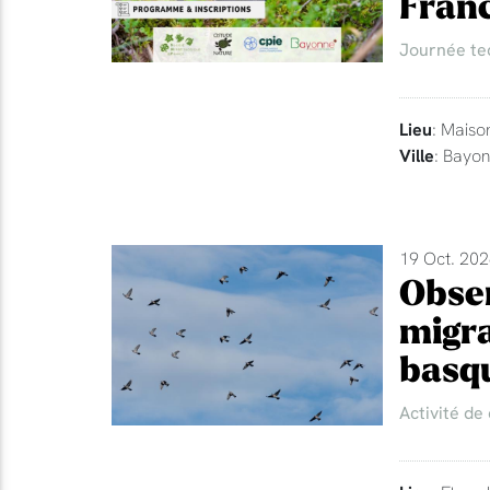
Fran
Journée te
Lieu
: Maiso
Ville
: Bayo
19 Oct. 202
Obser
migra
basq
Activité de