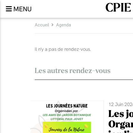
CPIE
MENU
Accueil
Agenda
Il n'y a pas de rendez-vous.
Les autres rendez-vous
12 Juin 20
Les j
Organ