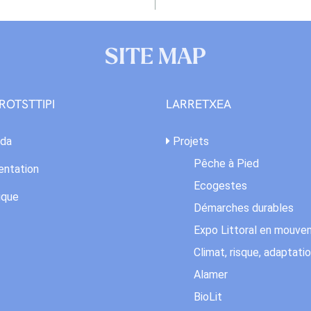
SITE MAP
ROTSTTIPI
LARRETXEA
da
Projets
Pêche à Pied
ntation
Ecogestes
ique
Démarches durables
Expo Littoral en mouv
Climat, risque, adaptati
Alamer
BioLit