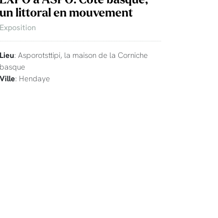
un littoral en mouvement
Exposition
Lieu
: Asporotsttipi, la maison de la Corniche
basque
Ville
: Hendaye