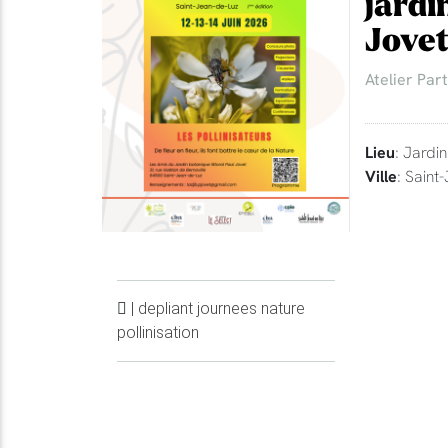
jardi
Jove
Atelier Part
Lieu
: Jardi
Ville
: Saint
| depliant journees nature
pollinisation