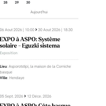
28
29
30
Aujourd'hui
06 Aout 2026 | 10:00
30 Aout 2026 | 18:30
EXPO à ASPO: Système
solaire - Eguzki sistema
Exposition
Lieu
: Asporotstipi, la maison de la Corniche
basque
Ville
: Hendaye
05 Sept. 2026
12 Déce. 2026
EXPO à ASPO: Côte basque,