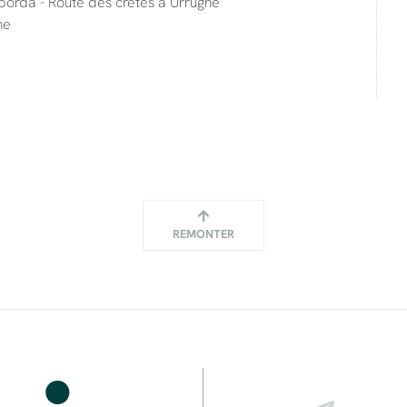
 borda - Route des crêtes à Urrugne
ne
REMONTER