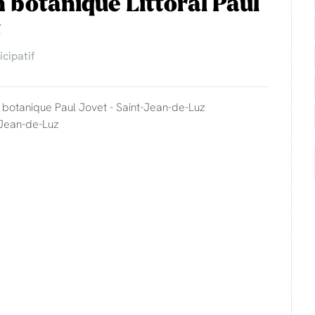
n botanique Littoral Paul
t
icipatif
n botanique Paul Jovet - Saint-Jean-de-Luz
-Jean-de-Luz