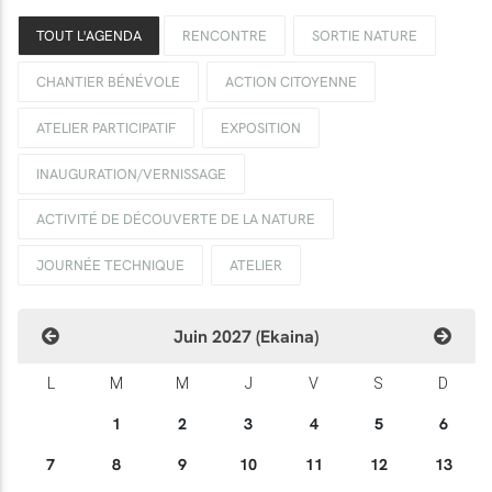
TOUT L'AGENDA
RENCONTRE
SORTIE NATURE
CHANTIER BÉNÉVOLE
ACTION CITOYENNE
ATELIER PARTICIPATIF
EXPOSITION
INAUGURATION/VERNISSAGE
ACTIVITÉ DE DÉCOUVERTE DE LA NATURE
JOURNÉE TECHNIQUE
ATELIER
Juin 2027 (Ekaina)
L
M
M
J
V
S
D
1
2
3
4
5
6
7
8
9
10
11
12
13