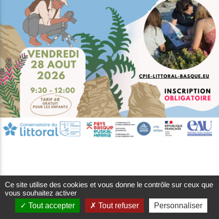
28 Aout 2026 | 09:30 - 12:00
Ce site utilise des cookies et vous donne le contrôle sur ceux que
Devenez observateur du littoral
vous souhaitez activer
basque et découvrez la richesse de
Tout accepter
Tout refuser
Personnaliser
la biodiversité. Action Pavillon bleu.