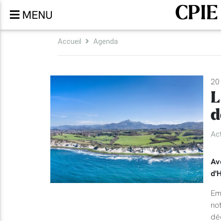
CPIE
MENU
Accueil
Agenda
20 
L
d
Ac
Av
d'
Em
not
dé