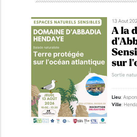
13 Aout 202
A la 
d'Abb
Sensi
sur l
Sortie natu
Lieu
: Aspor
Ville
: Hend