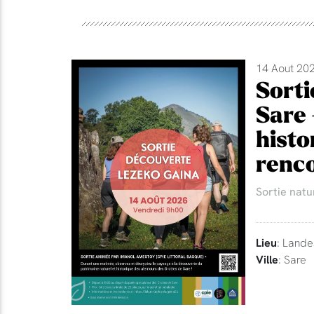
14 Aout 202
Sorti
Sare 
histo
renco
Sortie natu
Lieu
: Lande
Ville
: Sare