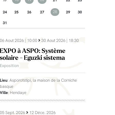
24
25
26
27
29
30
28
31
06 Aout 2026 | 10:00
30 Aout 2026 | 18:30
EXPO à ASPO: Système
solaire - Eguzki sistema
Exposition
Lieu
: Asporotstipi, la maison de la Corniche
basque
Ville
: Hendaye
05 Sept. 2026
12 Déce. 2026