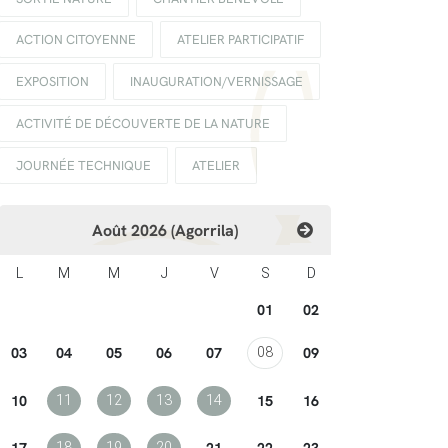
ACTION CITOYENNE
ATELIER PARTICIPATIF
EXPOSITION
INAUGURATION/VERNISSAGE
ACTIVITÉ DE DÉCOUVERTE DE LA NATURE
JOURNÉE TECHNIQUE
ATELIER
Août 2026 (Agorrila)
L
M
M
J
V
S
D
01
02
03
04
05
06
07
09
08
10
15
16
11
12
13
14
17
21
22
23
18
19
20