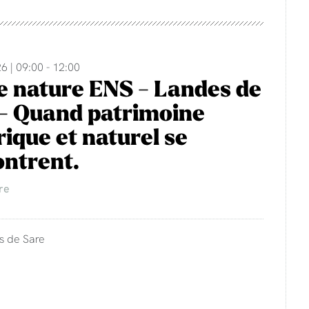
6 | 09:00 - 12:00
e nature ENS - Landes de
- Quand patrimoine
rique et naturel se
ntrent.
re
s de Sare