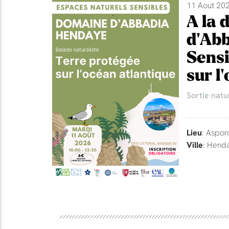
11 Aout 202
A la 
d'Abb
Sensi
sur l
Sortie natu
Lieu
: Aspor
Ville
: Hend