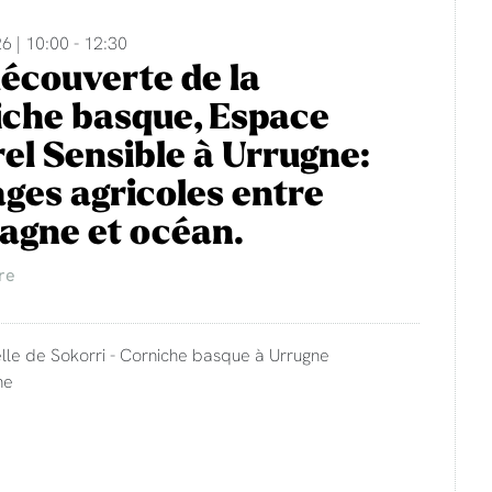
6 | 10:00 - 12:30
découverte de la
che basque, Espace
el Sensible à Urrugne:
ges agricoles entre
agne et océan.
re
lle de Sokorri - Corniche basque à Urrugne
ne