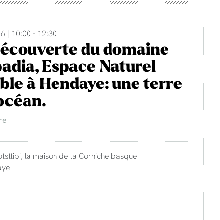
6 | 10:00 - 12:30
découverte du domaine
adia, Espace Naturel
ble à Hendaye: une terre
'océan.
re
otsttipi, la maison de la Corniche basque
aye