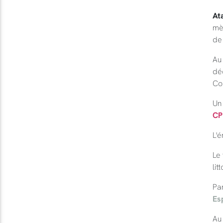
At
mèt
de 
Au 
déc
Co
Un
CP
L'é
Le 
lit
Pa
Es
Au