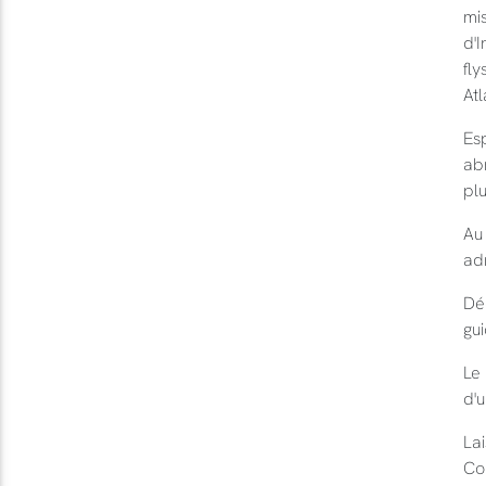
mi
d'I
fly
Atl
Es
abr
plu
Au 
ad
Dé
gui
Le 
d'
Lai
Cou