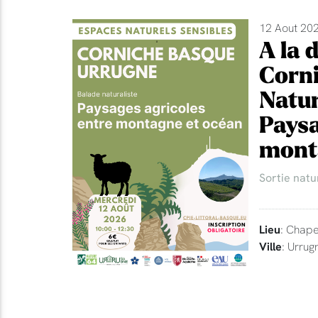
12 Aout 202
A la 
Corni
Natur
Paysa
mont
Sortie natu
Lieu
: Chape
Ville
: Urrug