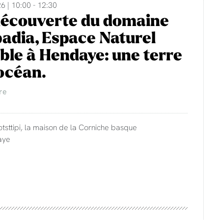
6 | 10:00 - 12:30
découverte du domaine
adia, Espace Naturel
ble à Hendaye: une terre
'océan.
re
otsttipi, la maison de la Corniche basque
aye